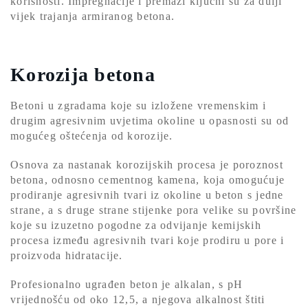
korisnosti. Impregnacije i premazi ključni su za dulji
vijek trajanja armiranog betona.
Korozija betona
Betoni u zgradama koje su izložene vremenskim i
drugim agresivnim uvjetima okoline u opasnosti su od
mogućeg oštećenja od korozije.
Osnova za nastanak korozijskih procesa je poroznost
betona, odnosno cementnog kamena, koja omogućuje
prodiranje agresivnih tvari iz okoline u beton s jedne
strane, a s druge strane stijenke pora velike su površine
koje su izuzetno pogodne za odvijanje kemijskih
procesa između agresivnih tvari koje prodiru u pore i
proizvoda hidratacije.
Profesionalno ugrađen beton je alkalan, s pH
vrijednošću od oko 12,5, a njegova alkalnost štiti