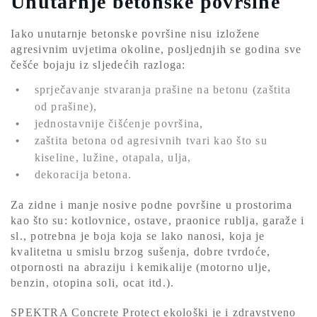
Unutarnje betonske površine
Iako unutarnje betonske površine nisu izložene
agresivnim uvjetima okoline, posljednjih se godina sve
češće bojaju iz sljedećih razloga:
sprječavanje stvaranja prašine na betonu (zaštita
od prašine),
jednostavnije čišćenje površina,
zaštita betona od agresivnih tvari kao što su
kiseline, lužine, otapala, ulja,
dekoracija betona.
Za zidne i manje nosive podne površine u prostorima
kao što su: kotlovnice, ostave, praonice rublja, garaže i
sl., potrebna je boja koja se lako nanosi, koja je
kvalitetna u smislu brzog sušenja, dobre tvrdoće,
otpornosti na abraziju i kemikalije (motorno ulje,
benzin, otopina soli, ocat itd.).
SPEKTRA Concrete Protect ekološki je i zdravstveno