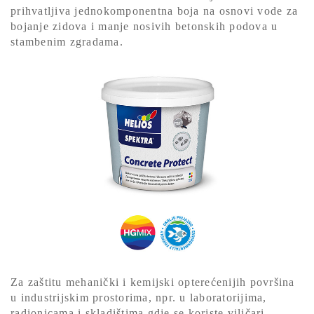
prihvatljiva jednokomponentna boja na osnovi vode za
bojanje zidova i manje nosivih betonskih podova u
stambenim zgradama.
Za zaštitu mehanički i kemijski opterećenijih površina
u industrijskim prostorima, npr. u laboratorijima,
radionicama i skladištima gdje se koriste viličari