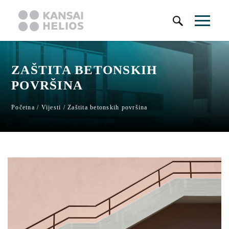
SI
EN
HR
ZAŠTITA BETONSKIH
POVRŠINA
Početna
/
Vijesti
/
Zaštita betonskih površina