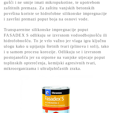
gušći i ne smije imati mikropukotine, te upotrebom
zaštitnih premaza. Za zaštitu vanjskih betonskih
površina koriste se hidrofobne silikonske impregnacije
i završni premazi poput boja na osnovi vode.
Transparentne silikonske impregnacije poput
FASADEX S odlikuju se izvrsnom vodoodbojnošću ili
hidrofobnošću. To je vrlo važno jer vlaga igra ključnu
ulogu kako u upijanju štetnih tvari (plinova i soli), tako
i u samom procesu korozije. Odlikuju se i izvrsnom
postojanošću jer su otporne na vanjske utjecaje poput
toplinskih opterećenja, kemijski agresivnih tvari,
mikroorganizama i ultraljubičastih zraka.