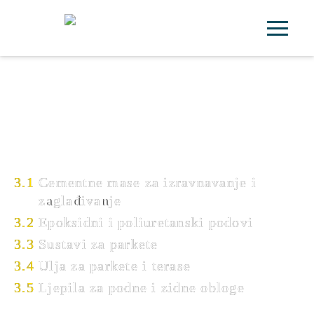
SI
EN
HR
PODNE POVRŠINE
3.1
Cementne mase za izravnavanje i
zaglađivanje
3.2
Epoksidni i poliuretanski podovi
3.3
Sustavi za parkete
3.4
Ulja za parkete i terase
3.5
Ljepila za podne i zidne obloge