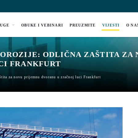
LUGE
OBUKE I VEBINARI
PREUZMITE
VIJESTI
O N
OROZIJE: ODLIČNA ZAŠTITA ZA
CI FRANKFURT
štita za novu prijemnu dvoranu u zračnoj luci Frankfurt