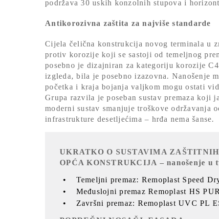
podržava 30 uskih konzolnih stupova i horizonta
Antikorozivna zaštita za najviše standarde
Cijela čelična konstrukcija novog terminala u 
protiv korozije koji se sastoji od temeljnog pr
posebno je dizajniran za kategoriju korozije 
izgleda, bila je posebno izazovna. Nanošenje mat
početka i kraja bojanja valjkom mogu ostati v
Grupa razvila je poseban sustav premaza koji ja
moderni sustav smanjuje troškove održavanja o
infrastrukture desetljećima – hrđa nema šanse.
UKRATKO O SUSTAVIMA ZAŠTITNI
OPĆA KONSTRUKCIJA – nanošenje u tvo
Temeljni premaz: Remoplast Speed D
Međuslojni premaz Remoplast HS PU
Završni premaz: Remoplast UVC PL