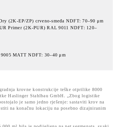
 Dry (2K-EP/ZP) crveno-smeđa NDFT: 70–90 μm
PUR Primer (2K-PUR) RAL 9011 NDFT: 120–
 9005 MATT NDFT: 30–40 μm
gradnja krovne konstrukcije teške otprilike 8000
tvrtke Haslinger Stahlbau GmbH. „Zbog logistike
ostojalo je samo jedno rješenje: sastaviti krov na
stiti na konačnu lokaciju na posebno dizajniranim
 000 m² bila je podijeljena na pet segmenata, svaki