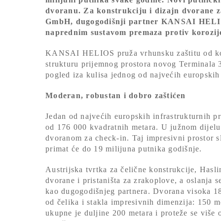
dvoranu. Za konstrukciju i dizajn dvorane z
GmbH, dugogodišnji partner KANSAI HELIOS 
naprednim sustavom premaza protiv korozij
KANSAI HELIOS pruža vrhunsku zaštitu od koro
strukturu prijemnog prostora novog Terminala 3
pogled iza kulisa jednog od najvećih europskih 
Moderan, robustan i dobro zaštićen
Jedan od najvećih europskih infrastrukturnih pr
od 176 000 kvadratnih metara. U južnom dijelu
dvoranom za check-in. Taj impresivni prostor sl
primat će do 19 milijuna putnika godišnje.
Austrijska tvrtka za čelične konstrukcije, Has
dvorane i pristaništa za zrakoplove, a oslanj
kao dugogodišnjeg partnera. Dvorana visoka 1
od čelika i stakla impresivnih dimenzija: 150 m
ukupne je duljine 200 metara i proteže se više