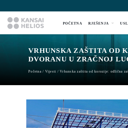
POČETNA
RJEŠENJA
US
VRHUNSKA ZAŠTITA OD K
DVORANU U ZRAČNOJ LU
Početna
/
Vijesti
/
Vrhunska zaštita od korozije: odlična za