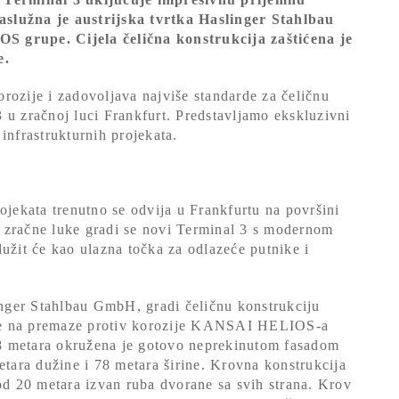
aslužna je austrijska tvrtka Haslinger Stahlbau
grupe. Cijela čelična konstrukcija zaštićena je
e.
zije i zadovoljava najviše standarde za čeličnu
 u zračnoj luci Frankfurt. Predstavljamo ekskluzivni
infrastrukturnih projekata.
ojekata trenutno se odvija u Frankfurtu na površini
 zračne luke gradi se novi Terminal 3 s modernom
užit će kao ulazna točka za odlazeće putnike i
linger Stahlbau GmbH, gradi čeličnu konstrukciju
a se na premaze protiv korozije KANSAI HELIOS-a
8 metara okružena je gotovo neprekinutom fasadom
etara dužine i 78 metara širine. Krovna konstrukcija
 od 20 metara izvan ruba dvorane sa svih strana. Krov