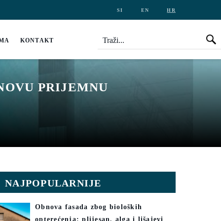
SI
EN
HR
Traži
Tr
AMA
KONTAKT
 NOVU PRIJEMNU
NAJPOPULARNIJE
Obnova fasada zbog bioloških
opterećenja: plijesan, alga i lišajevi