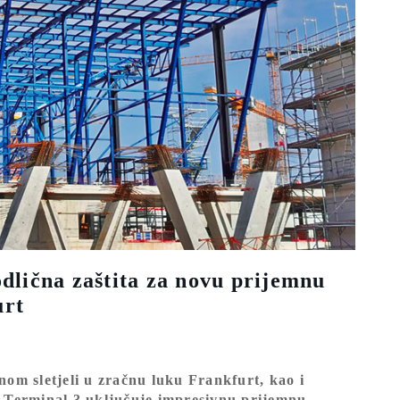
odlična zaštita za novu prijemnu
urt
nom sletjeli u zračnu luku Frankfurt, kao i
i Terminal 3 uključuje impresivnu prijemnu