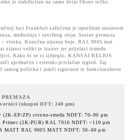
lno je stabiliziran na samo dvije fiksne točke.
zračnoj luci Frankfurt zaštićena je opsežnim sustavom
emaza, međusloja i završnog sloja. Sustav premaza
C4 – visoka. Konačna nijansa boje, RAL 9005 mat
 nijansi veliki je izazov jer prijelazi između
idljivi. Kako bi se to izbjeglo, KANSAI HELIOS
mči ujednačen i estetski privlačan izgled. Taj
d samog početka i jamči sigurnost te funkcionalnost
H PREMAZA
rnici (ukupni DFT: 240 µm)
ry (2K-EP/ZP) crveno-smeđa NDFT: 70–90 μm
R Primer (2K-PUR) RAL 7016 NDFT: ~110 µm
 ES MATT RAL 9005 MATT NDFT: 50–60 μm