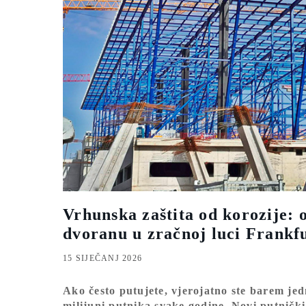
Vrhunska zaštita od korozije: 
dvoranu u zračnoj luci Frankf
15 SIJEČANJ 2026
Ako često putujete, vjerojatno ste barem jed
milijuni putnika svake godine. Novi putničk