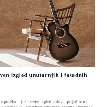
ven izgled unutarnjih i fasadnih
e poseban, jedinstven izgled zidova, prijeđite na
aka postiže se upotrebom određene opreme i premaza