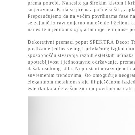
prema potrebi. Nanesite ga širokim kistom i k
smjerovima. Kada se premaz počne sušiti, zagla
Preporučujemo da na većim površinama faze nan
se zajamčilo ravnomjerno nanošenje i željeni kon
nanesite u jednom sloju, a tamnije je nijanse po
Dekorativni premazi poput SPEKTRA Decor To
postizanje jedinstvenog i privlačnog izgleda un
sposobnošću stvaranja raznih estetskih učinaka
upotrebljivost i jednostavno održavanje, premaz
dašak osobnog stila. Neprestanim razvojem i n
suvremenim trendovima, što omogućuje neograni
elegantnom metalnom sjaju ili pješčanom izgled
estetiku koja će vašim zidnim površinama dati 