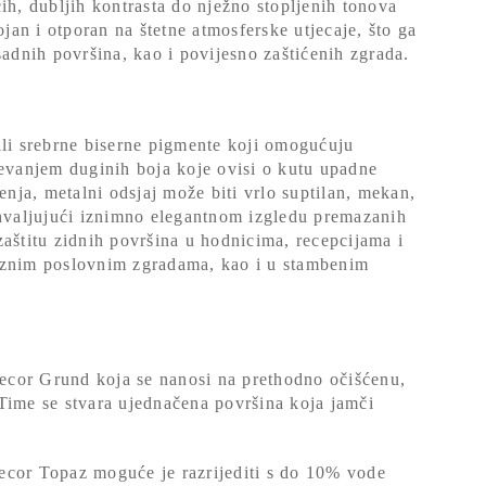
ačih, dubljih kontrasta do nježno stopljenih tonova
an i otporan na štetne atmosferske utjecaje, što ga
sadnih površina, kao i povijesno zaštićenih zgrada.
i srebrne biserne pigmente koji omogućuju
jevanjem duginih boja koje ovisi o kutu upadne
enja, metalni odsjaj može biti vrlo suptilan, mekan,
ahvaljujući iznimno elegantnom izgledu premazanih
zaštitu zidnih površina u hodnicima, recepcijama i
aznim poslovnim zgradama, kao i u stambenim
ecor Grund koja se nanosi na prethodno očišćenu,
Time se stvara ujednačena površina koja jamči
 Topaz moguće je razrijediti s do 10% vode