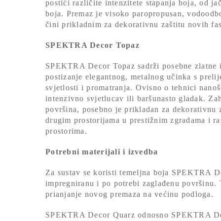
postići različite intenzitete stapanja boja, od j
boja. Premaz je visoko paropropusan, vodoodboj
čini prikladnim za dekorativnu zaštitu novih fa
SPEKTRA Decor Topaz
SPEKTRA Decor Topaz sadrži posebne zlatne il
postizanje elegantnog, metalnog učinka s preli
svjetlosti i promatranja. Ovisno o tehnici nanoš
intenzivno svjetlucav ili baršunasto gladak. Z
površina, posebno je prikladan za dekorativnu 
drugim prostorijama u prestižnim zgradama i r
prostorima.
Potrebni materijali i izvedba
Za sustav se koristi temeljna boja SPEKTRA D
impregniranu i po potrebi zaglađenu površinu. 
prianjanje novog premaza na većinu podloga.
SPEKTRA Decor Quarz odnosno SPEKTRA Decor