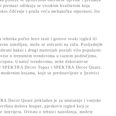
 ti premazi odlikuju se visokom kvalitetom koja
kro čišćenje i pruža veću mehaničku otpornost, što
 tehnika počeo brzo rasti i gotovo svaki izgled ili
tavno izmišljen, može se ostvariti na zidu. Posljednjih
irani bakar i drugi materijali postali vrlo popularni.
ovise o trenutnim trendovima u raznim područjima,
cepata. Unatoč trendovima, neke dekorativne
imjer SPEKTRA Decor Topaz i SPEKTRA Decor Quarz.
modernim bojama, koje su predstavljene u ljestvici
A Decor Quarz prikladan je za unutarnje i vanjske
ršina dobiva hrapav, pjeskovit izgled koji je
ne interijera. Ovisno o tehnici nanošenja, možete