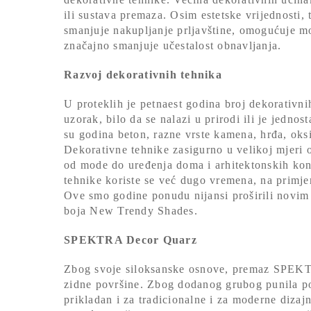
ili sustava premaza. Osim estetske vrijednosti,
smanjuje nakupljanje prljavštine, omogućuje mo
značajno smanjuje učestalost obnavljanja.
Razvoj dekorativnih tehnika
U proteklih je petnaest godina broj dekorativnih
uzorak, bilo da se nalazi u prirodi ili je jednos
su godina beton, razne vrste kamena, hrđa, oksid
Dekorativne tehnike zasigurno u velikoj mjeri 
od mode do uređenja doma i arhitektonskih kon
tehnike koriste se već dugo vremena, na pr
Ove smo godine ponudu nijansi proširili novim 
boja New Trendy Shades.
SPEKTRA Decor Quarz
Zbog svoje siloksanske osnove, premaz SPEKTR
zidne površine. Zbog dodanog grubog punila pov
prikladan i za tradicionalne i za moderne dizaj