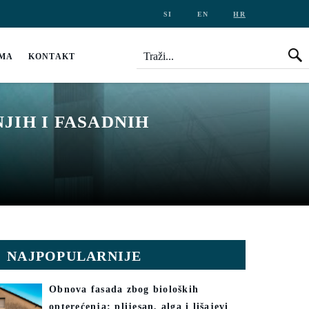
SI
EN
HR
Traži
Tr
AMA
KONTAKT
JIH I FASADNIH
NAJPOPULARNIJE
Obnova fasada zbog bioloških
opterećenja: plijesan, alga i lišajevi