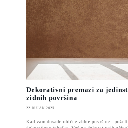
Dekorativni premazi za jedinst
zidnih površina
22 RUJAN 2025
Kad vam dosade obične zidne površine i poželit
dekorativne tehnike. Većina dekorativnih učin