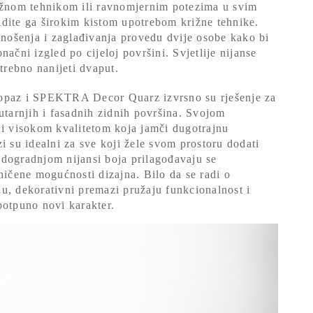
rižnom tehnikom ili ravnomjernim potezima u svim
dite ga širokim kistom upotrebom križne tehnike.
ošenja i zaglađivanja provedu dvije osobe kako bi
ačni izgled po cijeloj površini. Svjetlije nijanse
trebno nanijeti dvaput.
paz i SPEKTRA Decor Quarz izvrsno su rješenje za
utarnjih i fasadnih zidnih površina. Svojom
 i visokom kvalitetom koja jamči dugotrajnu
i su idealni za sve koji žele svom prostoru dodati
adogradnjom nijansi boja prilagođavaju se
čene mogućnosti dizajna. Bilo da se radi o
u, dekorativni premazi pružaju funkcionalnost i
potpuno novi karakter.