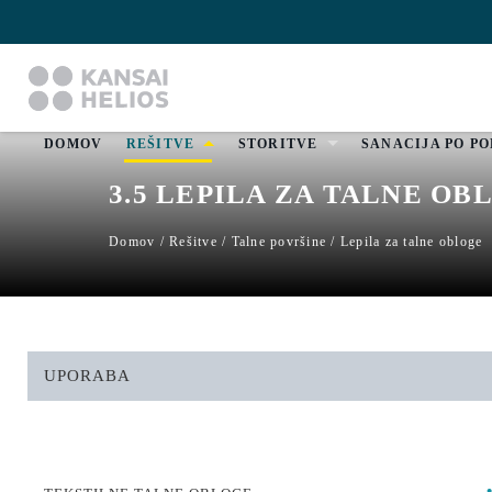
DOMOV
REŠITVE
STORITVE
SANACIJA PO P
3.5
LEPILA ZA TALNE OB
Domov
/
Rešitve
/
Talne površine
/
Lepila za talne obloge
UPORABA