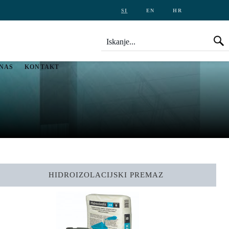
SI
EN
HR
Iskanje
Is
 NAS
KONTAKT
HIDROIZOLACIJSKI PREMAZ