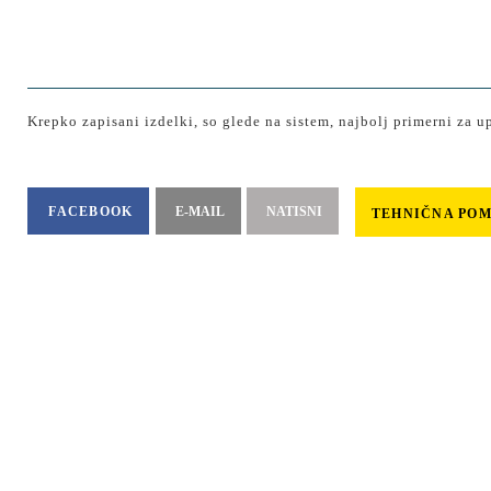
Krepko zapisani izdelki, so glede na sistem, najbolj primerni za u
FACEBOOK
E-MAIL
NATISNI
TEHNIČNA PO