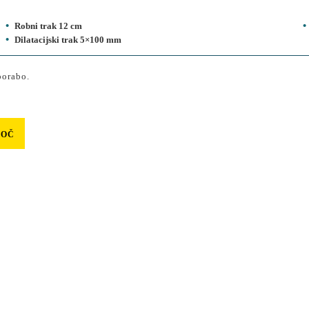
Robni trak 12 cm
Dilatacijski trak 5×100 mm
porabo.
MOČ