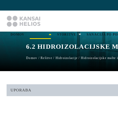
DOMOV
REŠITVE
STORITVE
SANACIJA PO P
6.2
HIDROIZOLACIJSKE M
Domov
/
Rešitve
/
Hidroizolacije
/
Hidroizolacijske malte 
UPORABA