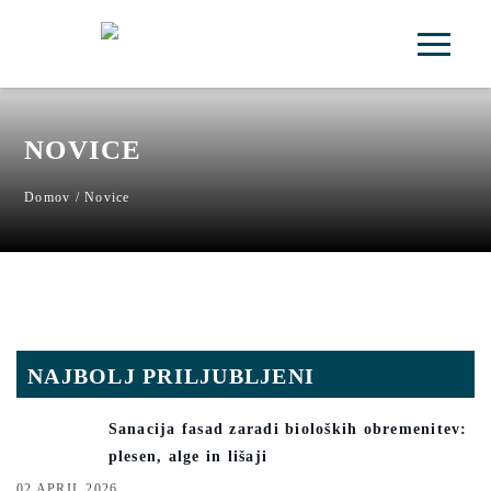
SI
EN
HR
NOVICE
Domov
/
Novice
NAJBOLJ PRILJUBLJENI
Sanacija fasad zaradi bioloških obremenitev:
plesen, alge in lišaji
02 APRIL 2026