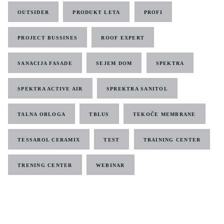
OUTSIDER
PRODUKT LETA
PROFI
PROJECT BUSSINES
ROOF EXPERT
SANACIJA FASADE
SEJEM DOM
SPEKTRA
SPEKTRA ACTIVE AIR
SPREKTRA SANITOL
TALNA OBLOGA
TBLUS
TEKOČE MEMBRANE
TESSAROL CERAMIX
TEST
TRAINING CENTER
TRENING CENTER
WEBINAR